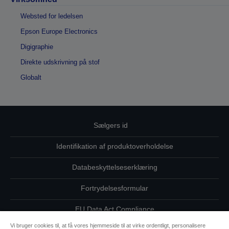
Websted for ledelsen
Epson Europe Electronics
Digigraphie
Direkte udskrivning på stof
Globalt
Sælgers id
Identifikation af produktoverholdelse
Databeskyttelseserklæring
Fortrydelsesformular
EU Data Act Compliance
Vi bruger cookies til, at få vores hjemmeside til at virke ordentligt, personalisere