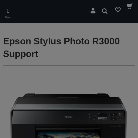
Skip
to
Søg
main
Menu
content
Epson Stylus Photo R3000
Support