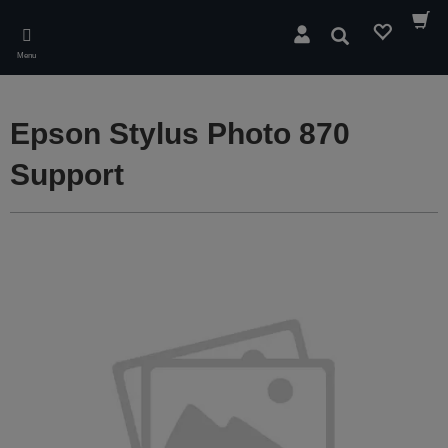
Skip
to
Søg
main
Menu
content
Epson Stylus Photo 870
Support