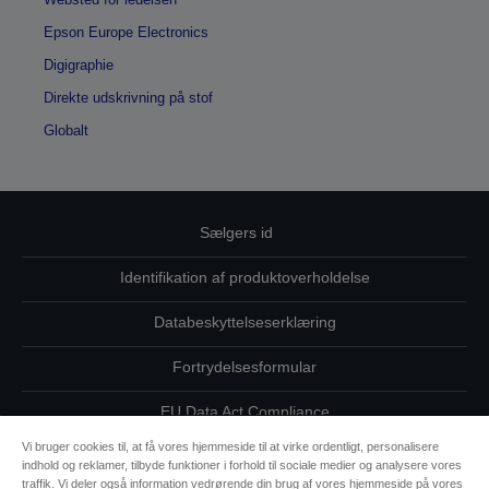
Epson Europe Electronics
Digigraphie
Direkte udskrivning på stof
Globalt
Sælgers id
Identifikation af produktoverholdelse
Databeskyttelseserklæring
Fortrydelsesformular
EU Data Act Compliance
Vi bruger cookies til, at få vores hjemmeside til at virke ordentligt, personalisere
Kontakt os vedrørende dine data
indhold og reklamer, tilbyde funktioner i forhold til sociale medier og analysere vores
traffik. Vi deler også information vedrørende din brug af vores hjemmeside på vores