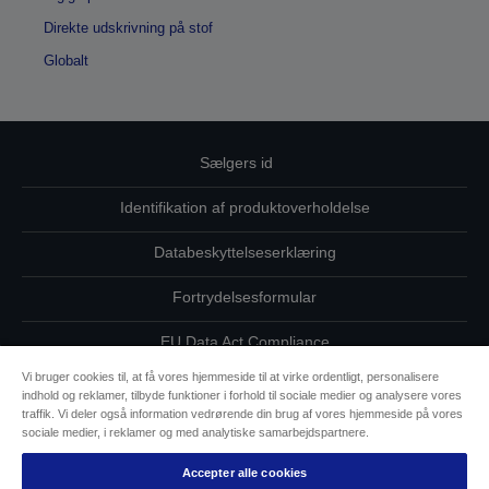
Direkte udskrivning på stof
Globalt
Sælgers id
Identifikation af produktoverholdelse
Databeskyttelseserklæring
Fortrydelsesformular
EU Data Act Compliance
Vi bruger cookies til, at få vores hjemmeside til at virke ordentligt, personalisere
Kontakt os vedrørende dine data
indhold og reklamer, tilbyde funktioner i forhold til sociale medier og analysere vores
traffik. Vi deler også information vedrørende din brug af vores hjemmeside på vores
Oplysninger om cookies
sociale medier, i reklamer og med analytiske samarbejdspartnere.
Accepter alle cookies
Epsons forpligtelse til tilgængelighed