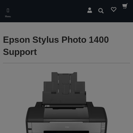
Skip
to
Søg
main
Menu
content
Epson Stylus Photo 1400
Support