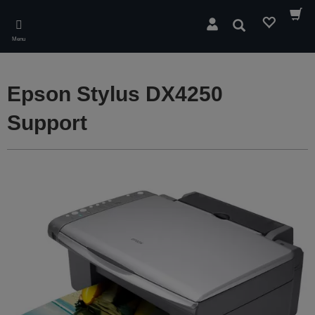
Skip
to
Søg
main
Menu
content
Epson Stylus DX4250
Support