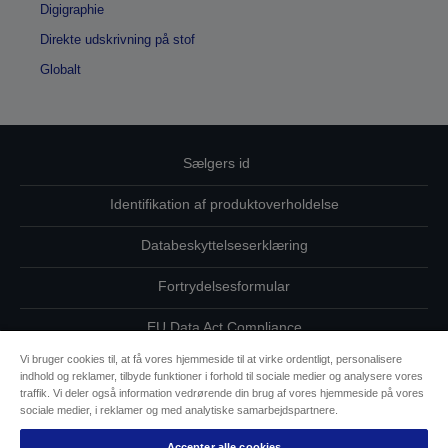
Digigraphie
Direkte udskrivning på stof
Globalt
Sælgers id
Identifikation af produktoverholdelse
Databeskyttelseserklæring
Fortrydelsesformular
EU Data Act Compliance
Vi bruger cookies til, at få vores hjemmeside til at virke ordentligt, personalisere
Kontakt os vedrørende dine data
indhold og reklamer, tilbyde funktioner i forhold til sociale medier og analysere vores
traffik. Vi deler også information vedrørende din brug af vores hjemmeside på vores
Oplysninger om cookies
sociale medier, i reklamer og med analytiske samarbejdspartnere.
Accepter alle cookies