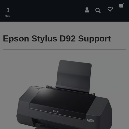
Skip
to
Søg
main
Menu
content
Epson Stylus D92 Support