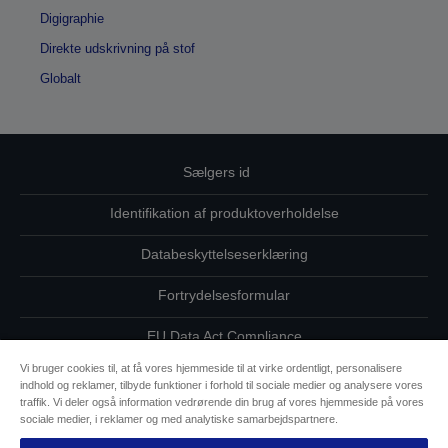
Digigraphie
Direkte udskrivning på stof
Globalt
Sælgers id
Identifikation af produktoverholdelse
Databeskyttelseserklæring
Fortrydelsesformular
EU Data Act Compliance
Vi bruger cookies til, at få vores hjemmeside til at virke ordentligt, personalisere
Kontakt os vedrørende dine data
indhold og reklamer, tilbyde funktioner i forhold til sociale medier og analysere vores
traffik. Vi deler også information vedrørende din brug af vores hjemmeside på vores
Oplysninger om cookies
sociale medier, i reklamer og med analytiske samarbejdspartnere.