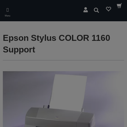
Skip
to
Søg
main
Menu
content
Epson Stylus COLOR 1160
Support