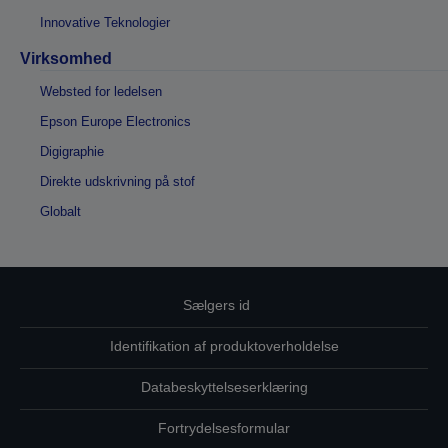
Innovative Teknologier
Virksomhed
Websted for ledelsen
Epson Europe Electronics
Digigraphie
Direkte udskrivning på stof
Globalt
Sælgers id
Identifikation af produktoverholdelse
Databeskyttelseserklæring
Fortrydelsesformular