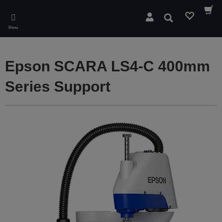
Skip
to
Søg
main
Menu
content
Epson SCARA LS4-C 400mm
Series Support