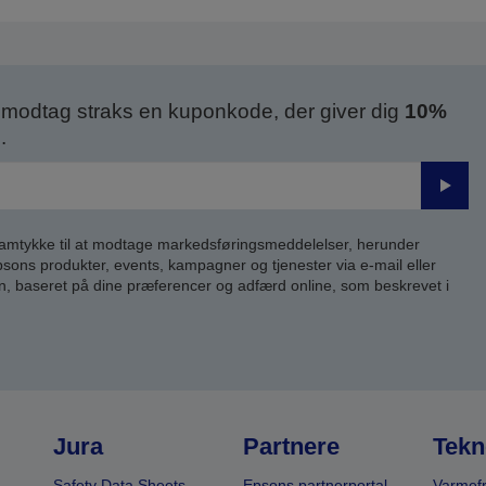
modtag straks en kuponkode, der giver dig
10%
.
Send
samtykke til at modtage markedsføringsmeddelelser, herunder
ns produkter, events, kampagner og tjenester via e-mail eller
n, baseret på dine præferencer og adfærd online, som beskrevet i
Jura
Partnere
Tekn
Safety Data Sheets
Epsons partnerportal
Varmefr