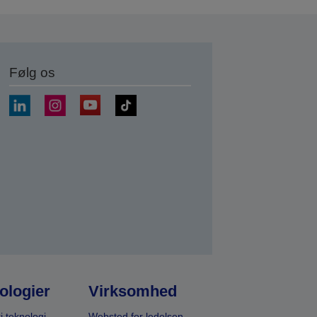
Følg os
ologier
Virksomhed
i teknologi
Websted for ledelsen