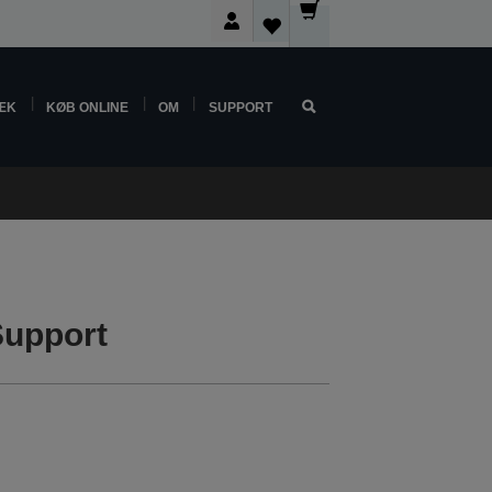
ÆK
KØB ONLINE
OM
SUPPORT
Support