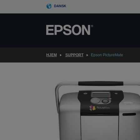
Skip
DANSK
to
main
content
HJEM
SUPPORT
Epson PictureMate