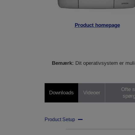
Product homepage
Bemærk:
Dit operativsystem er mulig
Ofte s
Downloads
Videoer
spør
Product Setup