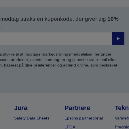
modtag straks en kuponkode, der giver dig
10%
.
Send
samtykke til at modtage markedsføringsmeddelelser, herunder
ns produkter, events, kampagner og tjenester via e-mail eller
n, baseret på dine præferencer og adfærd online, som beskrevet i
Jura
Partnere
Tekn
Safety Data Sheets
Epsons partnerportal
Varmefr
LPGA
Precisi