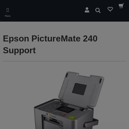
Skip
to
Søg
main
Menu
content
Epson PictureMate 240
Support