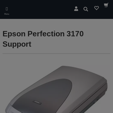
Skip
to
Søg
main
Menu
content
Epson Perfection 3170
Support