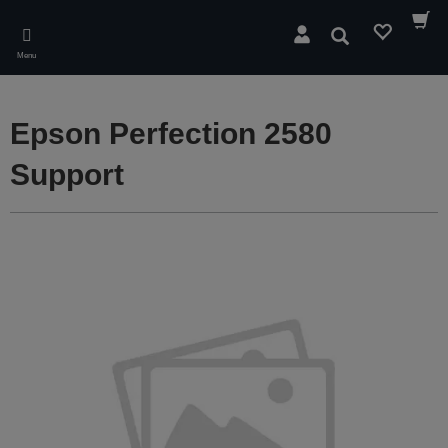
Skip
to
Søg
main
Menu
content
Epson Perfection 2580
Support