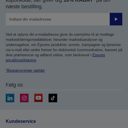
kuponkode, der giver dig
10% RABAT*
på din
næste bestilling.
Send
Ved at oplyse din e-mailadresse giver du samtykke til at modtage
markedsføringsmeddelelser, herunder markedsanalyser og
undersøgelser, om Epsons produkter, events, kampagner og tjenester
via e-mail eller andre former for elektronisk kommunikation, baseret på
dine præferencer og adfærd online, som beskrevet i
Epsons
privatlivserklæring
.
*Begrænsninger gælder
Følg os
Kundeservice