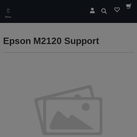
Skip
to
Søg
main
Menu
content
Epson M2120 Support