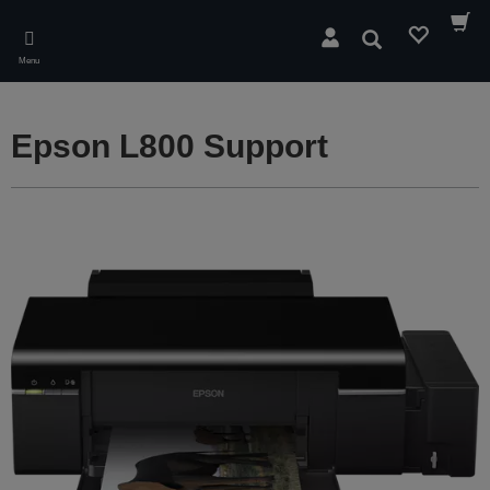
Skip
to
Søg
main
Menu
content
Epson L800 Support