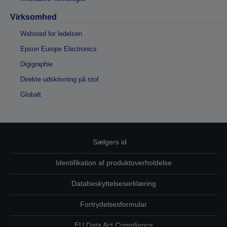
Virksomhed
Websted for ledelsen
Epson Europe Electronics
Digigraphie
Direkte udskrivning på stof
Globalt
Sælgers id
Identifikation af produktoverholdelse
Databeskyttelseserklæring
Fortrydelsesformular
EU Data Act Compliance