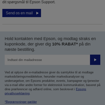
dit spørgsmål til Epson Support.
Send os en mail
Hold kontakten med Epson, og modtag straks en
kuponkode, der giver dig
10% RABAT*
på din
næste bestilling.
Send
Ved at oplyse din e-mailadresse giver du samtykke til at modtage
markedsføringsmeddelelser, herunder markedsanalyser og
undersøgelser, om Epsons produkter, events, kampagner og tjenester
via e-mail eller andre former for elektronisk kommunikation, baseret på
dine præferencer og adfærd online, som beskrevet i
Epsons
privatlivserklæring
.
*Begrænsninger gælder