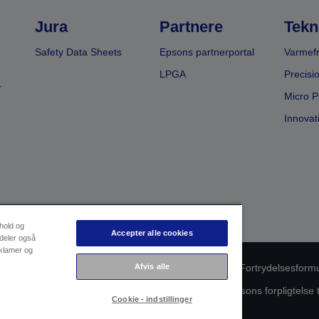
Jura
Partnere
Tekn
Safety Data Sheets
Epsons partnerportal
Varmefr
LPGA
Precisi
r
Micro P
Innovat
dhold og
Accepter alle cookies
 deler også
eklamer og
Afvis alle
oduktoverholdelse
Databeskyttelseserklæring
Fortrydelsesform
ørende dine data
Oplysninger om cookies
Epsons forpligtelse 
Cookie - indstillinger