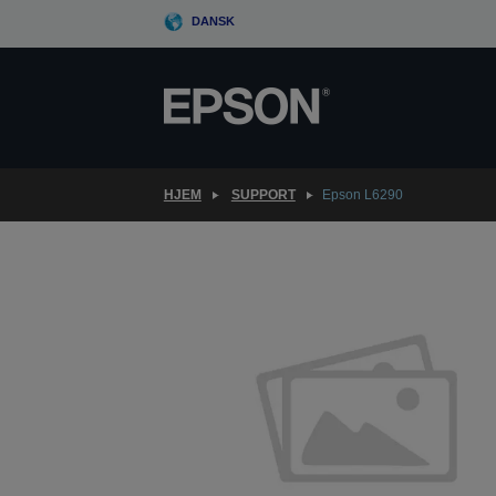
Skip
DANSK
to
main
content
HJEM
SUPPORT
Epson L6290