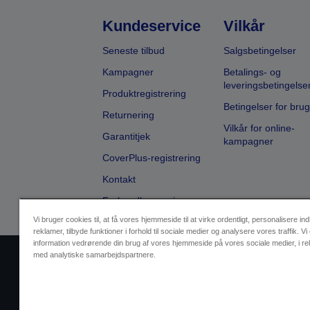
Kundeservice
Vilkår
Seneste tilbud
Salgsbetingelser
Kampagner
Betalings- og
leveringsbetingelse
Produktregistrering
Betingelser for brug
Returnering
Vilkår for online-
Garantitjek
kampagner
CoverPlus-registrering
Kontakt
Forhandlersøgning
Vi bruger cookies til, at få vores hjemmeside til at virke ordentligt, personalisere in
reklamer, tilbyde funktioner i forhold til sociale medier og analysere vores traffik. Vi
information vedrørende din brug af vores hjemmeside på vores sociale medier, i r
med analytiske samarbejdspartnere.
Sælgers id
Identifikation af pr
Kontakt os vedr