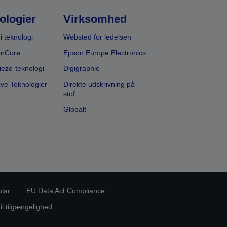
ologier
Virksomhed
i teknologi
Websted for ledelsen
onCore
Epson Europe Electronics
iezo-teknologi
Digigraphie
ive Teknologier
Direkte udskrivning på
stof
Globalt
ular
EU Data Act Compliance
til tilgængelighed