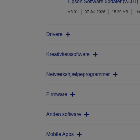
Epson Software updater (v3.01)
v.3.01
07-Jul-2026
15.20 MB
.d
Drivere
Kreativitetssoftware
Netværkshjælpeprogrammer
Firmware
Anden software
Mobile Apps