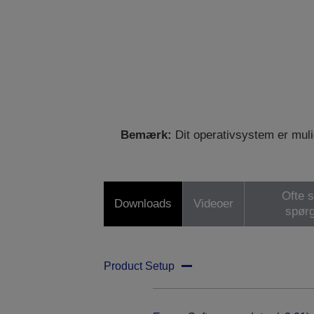
Bemærk:
Dit operativsystem er mulig
Ofte s
Downloads
Videoer
spør
Product Setup