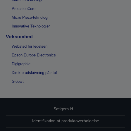
PrecisionCore
Micro Piezo-teknologi
Innovative Teknologier
Virksomhed
Websted for ledelsen
Epson Europe Electronics
Digigraphie
Direkte udskrivning på stof
Globalt
Sælgers id
Identifikation af produktoverholdelse