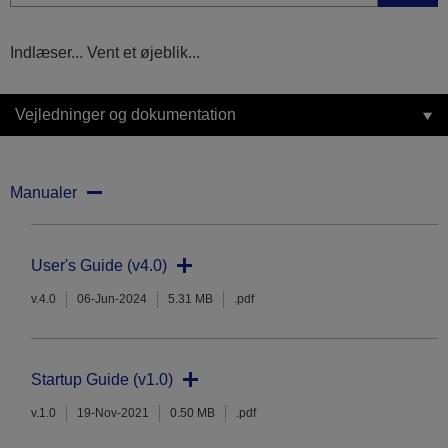
Indlæser... Vent et øjeblik...
Vejledninger og dokumentation
Manualer
User's Guide (v4.0)
v.4.0
06-Jun-2024
5.31 MB
.pdf
Startup Guide (v1.0)
v.1.0
19-Nov-2021
0.50 MB
.pdf