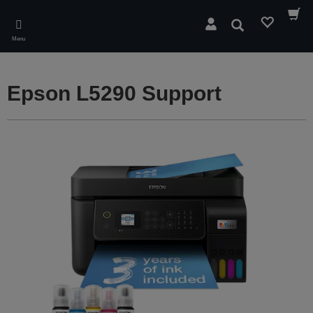
Skip
to
Søg
main
Menu
content
Epson L5290 Support