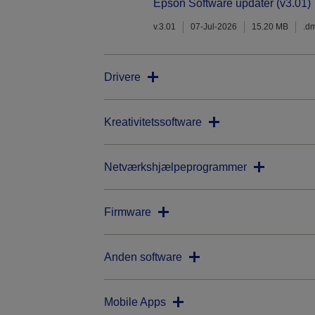
Epson Software updater (v3.01)
v.3.01
07-Jul-2026
15.20 MB
.d
Drivere
Kreativitetssoftware
Netværkshjælpeprogrammer
Firmware
Anden software
Mobile Apps