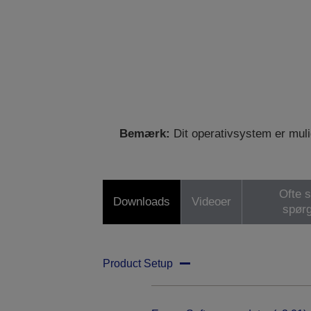
Bemærk:
Dit operativsystem er mulig
Ofte s
Downloads
Videoer
spør
Product Setup