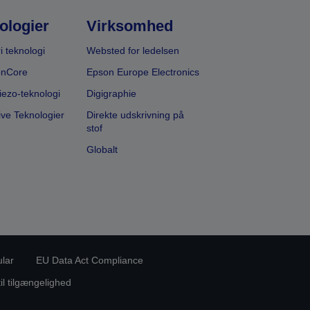
ologier
Virksomhed
i teknologi
Websted for ledelsen
onCore
Epson Europe Electronics
iezo-teknologi
Digigraphie
ive Teknologier
Direkte udskrivning på
stof
Globalt
ular
EU Data Act Compliance
til tilgængelighed