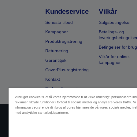
Kundeservice
Vilkår
Seneste tilbud
Salgsbetingelser
Kampagner
Betalings- og
leveringsbetingelse
Produktregistrering
Betingelser for brug
Returnering
Vilkår for online-
Garantitjek
kampagner
CoverPlus-registrering
Kontakt
Forhandlersøgning
Vi bruger cookies til, at få vores hjemmeside til at virke ordentligt, personalisere in
reklamer, tilbyde funktioner i forhold til sociale medier og analysere vores traffik. Vi
information vedrørende din brug af vores hjemmeside på vores sociale medier, i r
med analytiske samarbejdspartnere.
Sælgers id
Identifikation af pr
Kontakt os vedr