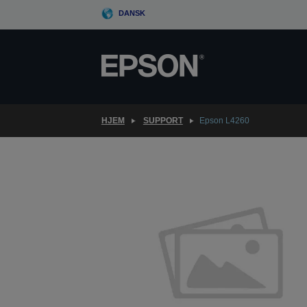
Skip
DANSK
to
main
content
HJEM
SUPPORT
Epson L4260