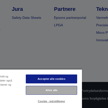
Jura
Partnere
Tekn
Safety Data Sheets
Epsons partnerportal
Varmefr
LPGA
Precisi
r
Micro P
Innovat
dhold og
Accepter alle cookies
 deler også
eklamer og
Afvis alle
oduktoverholdelse
Databeskyttelseserklæring
Fortrydelsesform
ørende dine data
Oplysninger om cookies
Epsons forpligtelse 
Cookie - indstillinger