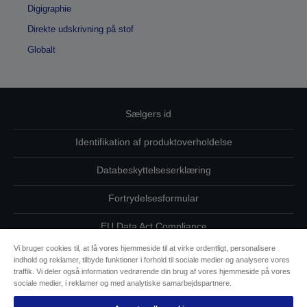
Digigraphie
Direkte udskrivning på stof
Globalt
Sælgers id
Identifikation af produktoverholdelse
Databeskyttelseserklæring
Fortrydelsesformular
EU Data Act Compliance
Vi bruger cookies til, at få vores hjemmeside til at virke ordentligt, personalisere
Kontakt os vedrørende dine data
indhold og reklamer, tilbyde funktioner i forhold til sociale medier og analysere vores
traffik. Vi deler også information vedrørende din brug af vores hjemmeside på vores
Oplysninger om cookies
sociale medier, i reklamer og med analytiske samarbejdspartnere.