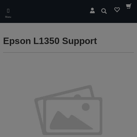
Skip
to
Søg
main
Menu
content
Epson L1350 Support