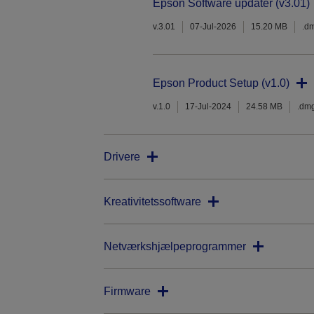
Epson Software updater (v3.01)
v.3.01
07-Jul-2026
15.20 MB
.d
Epson Product Setup (v1.0)
v.1.0
17-Jul-2024
24.58 MB
.dm
Drivere
Kreativitetssoftware
Netværkshjælpeprogrammer
Firmware