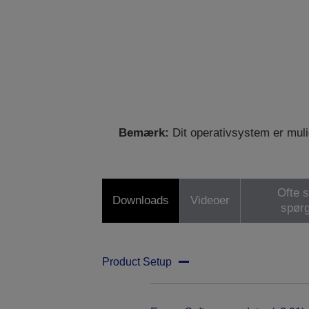
Bemærk:
Dit operativsystem er mulig
Ofte s
Downloads
Videoer
spør
Product Setup