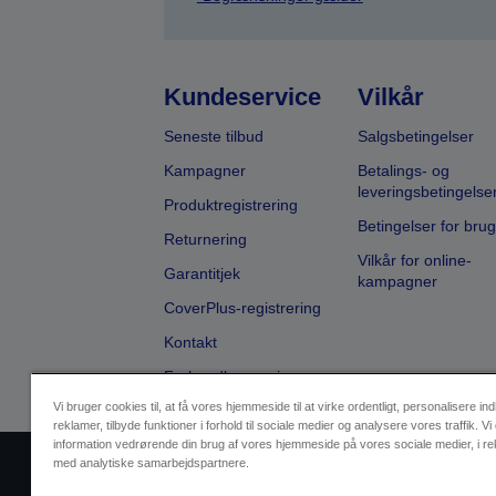
Kundeservice
Vilkår
Seneste tilbud
Salgsbetingelser
Kampagner
Betalings- og
leveringsbetingelse
Produktregistrering
Betingelser for brug
Returnering
Vilkår for online-
Garantitjek
kampagner
CoverPlus-registrering
Kontakt
Forhandlersøgning
Vi bruger cookies til, at få vores hjemmeside til at virke ordentligt, personalisere in
reklamer, tilbyde funktioner i forhold til sociale medier og analysere vores traffik. Vi
information vedrørende din brug af vores hjemmeside på vores sociale medier, i r
med analytiske samarbejdspartnere.
Sælgers id
Identifikation af pr