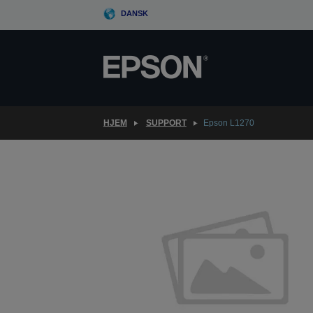
Skip
DANSK
to
main
content
HJEM
SUPPORT
Epson L1270