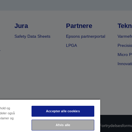
Jura
Partnere
Tekn
Safety Data Sheets
Epsons partnerportal
Varmefr
LPGA
Precisi
r
Micro P
Innovat
dhold og
Accepter alle cookies
 deler også
eklamer og
Afvis alle
oduktoverholdelse
Databeskyttelseserklæring
Fortrydelsesform