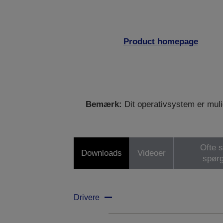
Product homepage
Bemærk:
Dit operativsystem er mulig
Ofte s
Downloads
Videoer
spør
Drivere