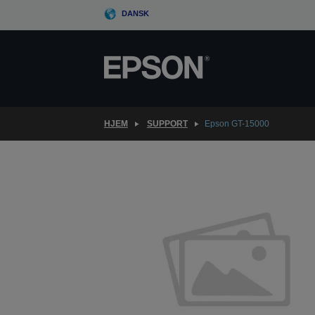
Skip
DANSK
to
main
content
HJEM
SUPPORT
Epson GT-15000