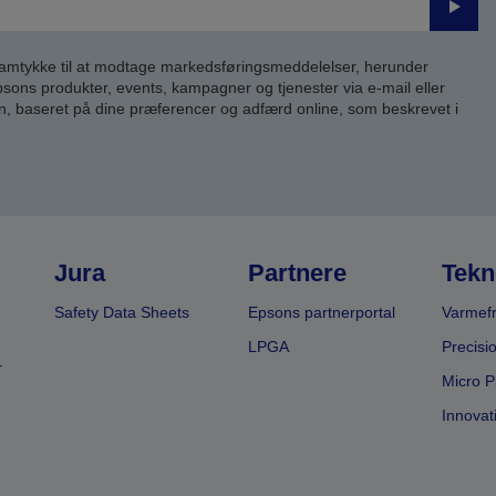
Send
samtykke til at modtage markedsføringsmeddelelser, herunder
ns produkter, events, kampagner og tjenester via e-mail eller
n, baseret på dine præferencer og adfærd online, som beskrevet i
Jura
Partnere
Tekn
Safety Data Sheets
Epsons partnerportal
Varmefr
LPGA
Precisi
r
Micro P
Innovat