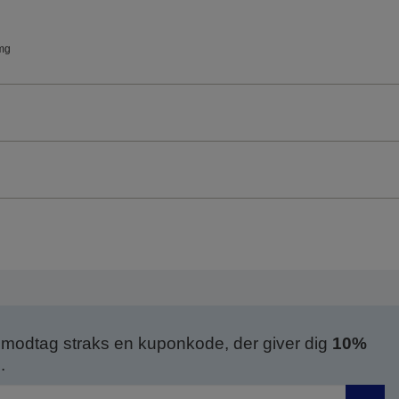
mg
modtag straks en kuponkode, der giver dig
10%
.