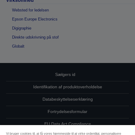
Virksomhed
Websted for ledelsen
Epson Europe Electronics
Digigraphie
Direkte udskrivning på stof
Globalt
Sælgers id
Identifikation af produktoverholdelse
Databeskyttelseserklæring
Fortrydelsesformular
EU Data Act Compliance
Vi bruger cookies til, at få vores hjemmeside til at virke ordentligt, personalisere