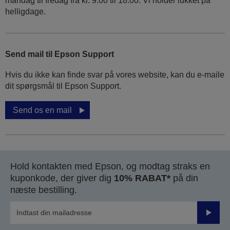
mandag til fredag ​​fra kl. 9.00 til 18.00. Vi holder lukket på
helligdage.
Send mail til Epson Support
Hvis du ikke kan finde svar på vores website, kan du e-maile
dit spørgsmål til Epson Support.
Send os en mail
Hold kontakten med Epson, og modtag straks en
kuponkode, der giver dig
10% RABAT*
på din
næste bestilling.
Send