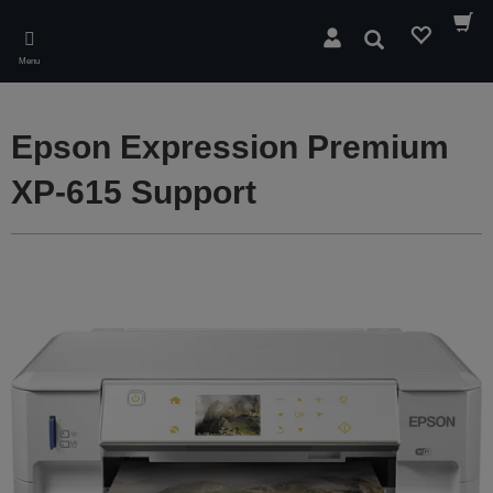
Skip
to
Søg
main
Menu
content
Epson Expression Premium
XP-615 Support