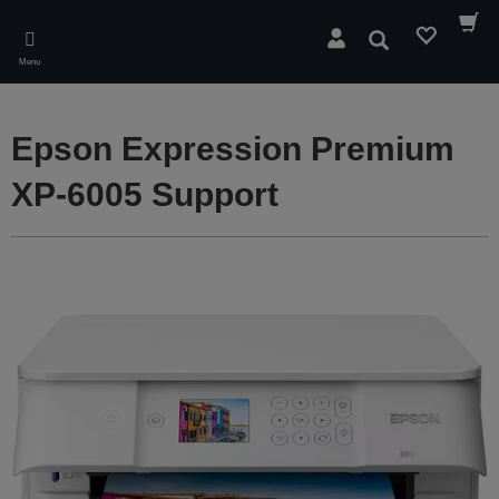
Skip
to
Søg
main
Menu
content
Epson Expression Premium
XP-6005 Support