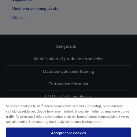
Direkte udskrivning på stof
Globalt
Sælgers id
Identifikation af produktoverholdelse
Databeskyttelseserklæring
Fortrydelsesformular
EU Data Act Compliance
Vi bruger cookies til, at få vores hjemmeside til at virke ordentligt, personalisere
Kontakt os vedrørende dine data
indhold og reklamer, tilbyde funktioner i forhold til sociale medier og analysere vores
traffik. Vi deler også information vedrørende din brug af vores hjemmeside på vores
Oplysninger om cookies
sociale medier, i reklamer og med analytiske samarbejdspartnere.
Accepter alle cookies
Epsons forpligtelse til tilgængelighed