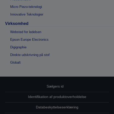
Micro Piezo-teknologi
Innovative Teknologier
Virksomhed
Websted for ledelsen
Epson Europe Electronics
Digigraphie
Direkte udskrivning på stof
Globalt
Sælgers id
Identifikation af produktoverholdelse
Databeskyttelseserklæring