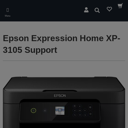
Skip
to
Søg
main
Menu
content
Epson Expression Home XP-
3105 Support