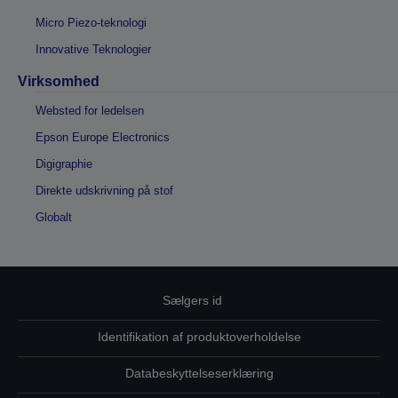
Micro Piezo-teknologi
Innovative Teknologier
Virksomhed
Websted for ledelsen
Epson Europe Electronics
Digigraphie
Direkte udskrivning på stof
Globalt
Sælgers id
Identifikation af produktoverholdelse
Databeskyttelseserklæring