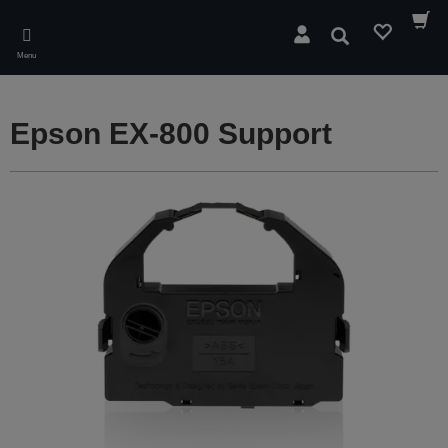
Skip
to
Søg
main
Menu
content
Epson EX-800 Support