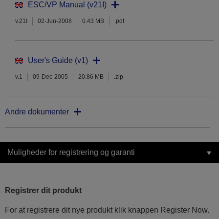
ESC/VP Manual (v21I)
v.21I
02-Jun-2008
0.43 MB
.pdf
User's Guide (v1)
v.1
09-Dec-2005
20.86 MB
.zip
Andre dokumenter
Muligheder for registrering og garanti
Registrer dit produkt
For at registrere dit nye produkt klik knappen Register Now.