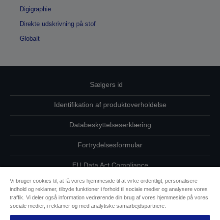
Digigraphie
Direkte udskrivning på stof
Globalt
Sælgers id
Identifikation af produktoverholdelse
Databeskyttelseserklæring
Fortrydelsesformular
EU Data Act Compliance
Vi bruger cookies til, at få vores hjemmeside til at virke ordentligt, personalisere
Kontakt os vedrørende dine data
indhold og reklamer, tilbyde funktioner i forhold til sociale medier og analysere vores
traffik. Vi deler også information vedrørende din brug af vores hjemmeside på vores
Oplysninger om cookies
sociale medier, i reklamer og med analytiske samarbejdspartnere.