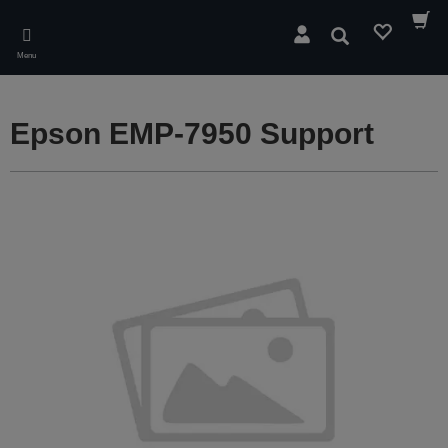
Skip
to
Søg
main
Menu
content
Epson EMP-7950 Support