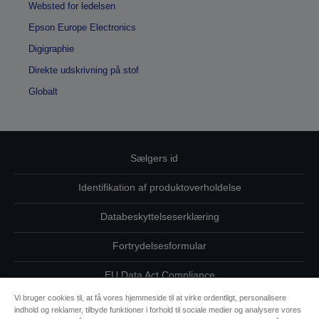
Websted for ledelsen
Epson Europe Electronics
Digigraphie
Direkte udskrivning på stof
Globalt
Sælgers id
Identifikation af produktoverholdelse
Databeskyttelseserklæring
Fortrydelsesformular
EU Data Act Compliance
Vi bruger cookies til, at få vores hjemmeside til at virke ordentligt, personalisere
Kontakt os vedrørende dine data
indhold og reklamer, tilbyde funktioner i forhold til sociale medier og analysere vores