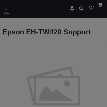
Skip
to
Søg
main
Menu
content
Epson EH-TW420 Support