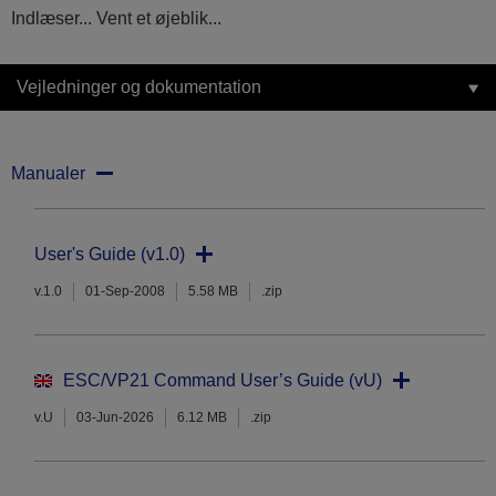
Indlæser... Vent et øjeblik...
Vejledninger og dokumentation
Manualer
User's Guide (v1.0)
v.1.0
01-Sep-2008
5.58 MB
.zip
ESC/VP21 Command User’s Guide (vU)
v.U
03-Jun-2026
6.12 MB
.zip