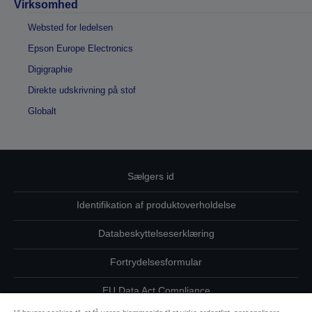
Virksomhed
Websted for ledelsen
Epson Europe Electronics
Digigraphie
Direkte udskrivning på stof
Globalt
Sælgers id
Identifikation af produktoverholdelse
Databeskyttelseserklæring
Fortrydelsesformular
EU Data Act Compliance