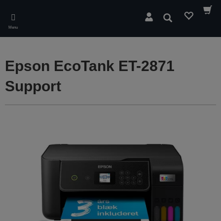
Skip
to
Søg
main
Menu
content
Epson EcoTank ET-2871
Support