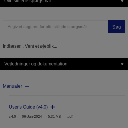
Ofte stillede spørgsmål
Søg
Indlæser... Vent et øjeblik...
Vejledninger og dokumentation
Manualer
User's Guide (v4.0)
v.4.0
06-Jun-2024
5.31 MB
.pdf