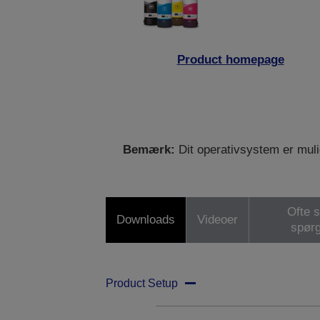
Product homepage
Bemærk:
Dit operativsystem er mulig
Ofte s
Downloads
Videoer
spør
Product Setup