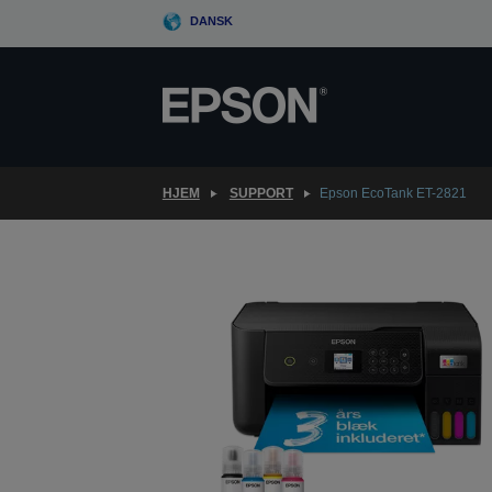
Skip
DANSK
to
main
content
HJEM
SUPPORT
Epson EcoTank ET-2821