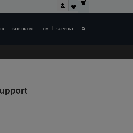
ÆK
KØB ONLINE
OM
SUPPORT
upport