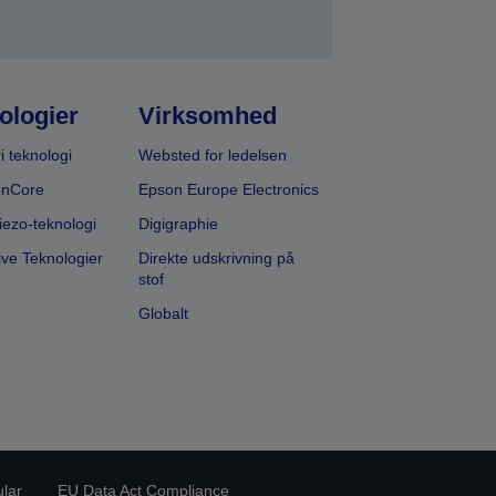
ologier
Virksomhed
i teknologi
Websted for ledelsen
onCore
Epson Europe Electronics
iezo-teknologi
Digigraphie
ive Teknologier
Direkte udskrivning på
stof
Globalt
ular
EU Data Act Compliance