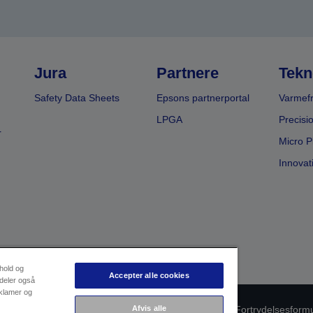
Jura
Partnere
Tekn
Safety Data Sheets
Epsons partnerportal
Varmefr
LPGA
Precisi
r
Micro P
Innovat
dhold og
Accepter alle cookies
 deler også
eklamer og
Afvis alle
oduktoverholdelse
Databeskyttelseserklæring
Fortrydelsesform