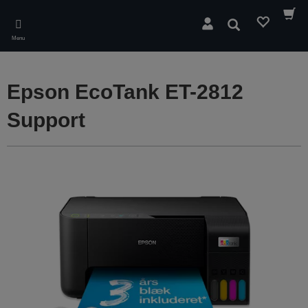
Skip
to
Søg
main
Menu
content
Epson EcoTank ET-2812
Support