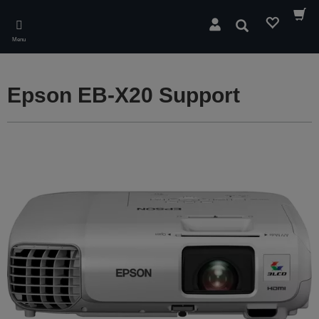
Skip
to
Søg
main
Menu
content
Epson EB-X20 Support