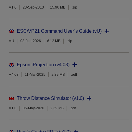
v.1.0
23-Sep-2013
15.96 MB
.zip
ESC/VP21 Command User’s Guide (vU)
v.U
03-Jun-2026
6.12 MB
.zip
Epson iProjection (v4.03)
v.4.03
11-Mar-2025
2.39 MB
.pdf
Throw Distance Simulator (v1.0)
v.1.0
05-May-2020
2.39 MB
.pdf
User's Guide (PDF) (v1.0)