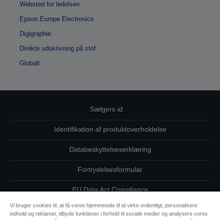
Websted for ledelsen
Epson Europe Electronics
Digigraphie
Direkte udskrivning på stof
Globalt
Sælgers id
Identifikation af produktoverholdelse
Databeskyttelseserklæring
Fortrydelsesformular
EU Data Act Compliance
Vi bruger cookies til, at få vores hjemmeside til at virke ordentligt, personalisere
Kontakt os vedrørende dine data
indhold og reklamer, tilbyde funktioner i forhold til sociale medier og analysere vores