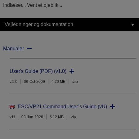
Indlæser... Vent et øjeblik...
Vejledninger og dokumentation
Manualer
User's Guide (PDF) (v1.0)
v.1.0
06-Oct-2009
4.20 MB
.zip
ESC/VP21 Command User’s Guide (vU)
v.U
03-Jun-2026
6.12 MB
.zip