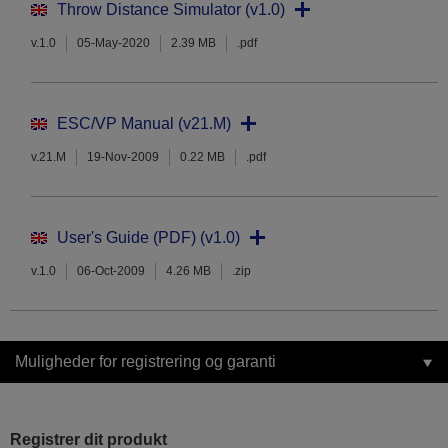
Throw Distance Simulator (v1.0)
v.1.0
05-May-2020
2.39 MB
.pdf
ESC/VP Manual (v21.M)
v.21.M
19-Nov-2009
0.22 MB
.pdf
User's Guide (PDF) (v1.0)
v.1.0
06-Oct-2009
4.26 MB
.zip
Muligheder for registrering og garanti
Registrer dit produkt