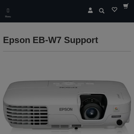
Skip
to
Søg
main
Menu
content
Epson EB-W7 Support