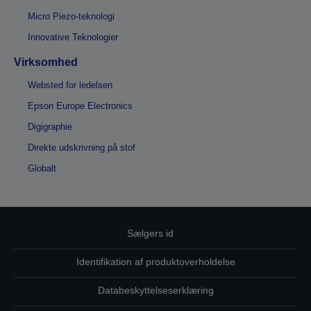
Micro Piezo-teknologi
Innovative Teknologier
Virksomhed
Websted for ledelsen
Epson Europe Electronics
Digigraphie
Direkte udskrivning på stof
Globalt
Sælgers id
Identifikation af produktoverholdelse
Databeskyttelseserklæring