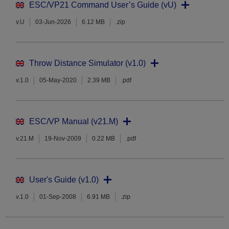
ESC/VP21 Command User’s Guide (vU)
v.U
03-Jun-2026
6.12 MB
.zip
Throw Distance Simulator (v1.0)
v.1.0
05-May-2020
2.39 MB
.pdf
ESC/VP Manual (v21.M)
v.21.M
19-Nov-2009
0.22 MB
.pdf
User's Guide (v1.0)
v.1.0
01-Sep-2008
6.91 MB
.zip