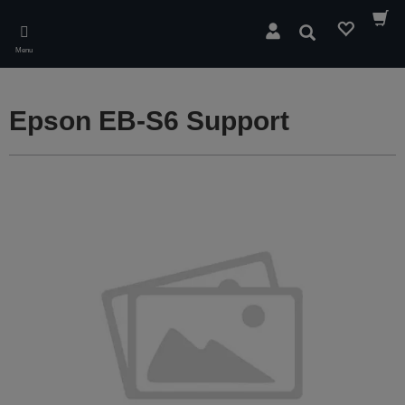
Skip
to
Søg
main
Menu
content
Epson EB-S6 Support