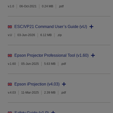
v.1.0
06-Oct-2021
0.24 MB
.pdf
ESC/VP21 Command User’s Guide (vU)
v.U
03-Jun-2026
6.12 MB
.zip
Epson Projector Professional Tool (v1.60)
v.1.60
05-Jun-2025
5.63 MB
.pdf
Epson iProjection (v4.03)
v.4.03
11-Mar-2025
2.39 MB
.pdf
Safety Guide (v1.0)