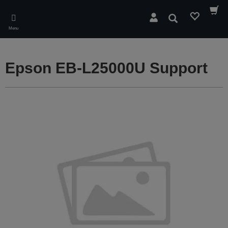
Skip
to
Søg
main
Menu
content
Epson EB-L25000U Support