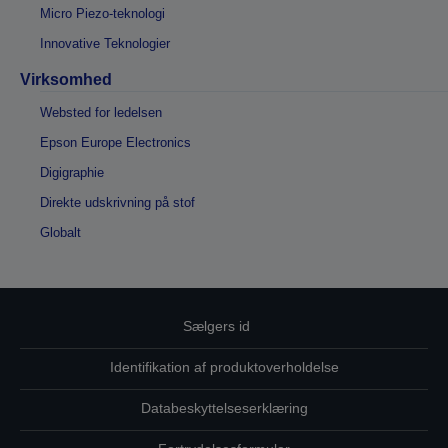
Micro Piezo-teknologi
Innovative Teknologier
Virksomhed
Websted for ledelsen
Epson Europe Electronics
Digigraphie
Direkte udskrivning på stof
Globalt
Sælgers id
Identifikation af produktoverholdelse
Databeskyttelseserklæring