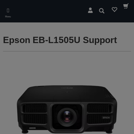
Skip
to
Søg
main
Menu
content
Epson EB-L1505U Support