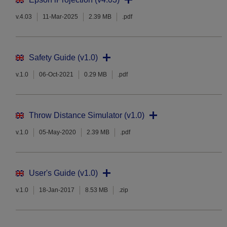
v.4.03
11-Mar-2025
2.39 MB
.pdf
Safety Guide (v1.0)
v.1.0
06-Oct-2021
0.29 MB
.pdf
Throw Distance Simulator (v1.0)
v.1.0
05-May-2020
2.39 MB
.pdf
User's Guide (v1.0)
v.1.0
18-Jan-2017
8.53 MB
.zip