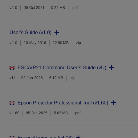
v.1.0
06-Oct-2021
0.24 MB
.pdf
User's Guide (v1.0)
v.1.0
10-May-2016
12.90 MB
.zip
ESC/VP21 Command User’s Guide (vU)
v.U
03-Jun-2026
6.12 MB
.zip
Epson Projector Professional Tool (v1.60)
v.1.60
05-Jun-2025
5.63 MB
.pdf
Epson iProjection (v4.03)