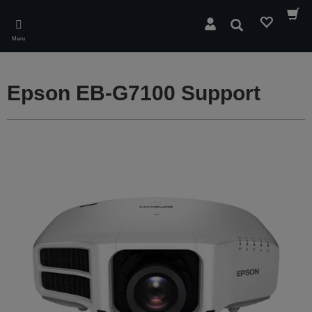
Skip
to
Søg
main
Menu
content
Epson EB-G7100 Support