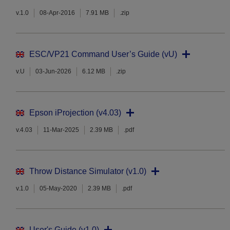
v.1.0
08-Apr-2016
7.91 MB
.zip
ESC/VP21 Command User’s Guide (vU)
v.U
03-Jun-2026
6.12 MB
.zip
Epson iProjection (v4.03)
v.4.03
11-Mar-2025
2.39 MB
.pdf
Throw Distance Simulator (v1.0)
v.1.0
05-May-2020
2.39 MB
.pdf
User's Guide (v1.0)