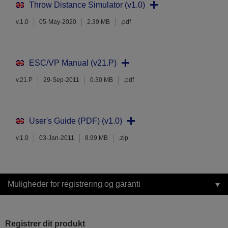
Throw Distance Simulator (v1.0)
v.1.0
05-May-2020
2.39 MB
.pdf
ESC/VP Manual (v21.P)
v.21.P
29-Sep-2011
0.30 MB
.pdf
User's Guide (PDF) (v1.0)
v.1.0
03-Jan-2011
8.99 MB
.zip
Muligheder for registrering og garanti
Registrer dit produkt