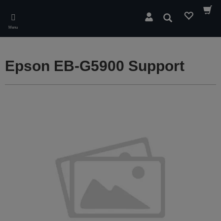
Skip
to
Søg
main
Menu
content
Epson EB-G5900 Support