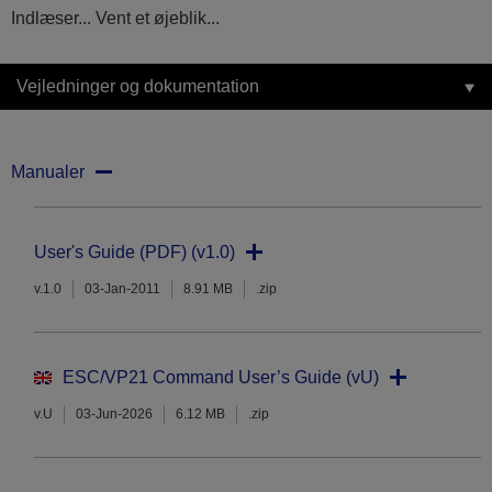
Indlæser... Vent et øjeblik...
Vejledninger og dokumentation
Manualer
User's Guide (PDF) (v1.0)
v.1.0
03-Jan-2011
8.91 MB
.zip
ESC/VP21 Command User’s Guide (vU)
v.U
03-Jun-2026
6.12 MB
.zip