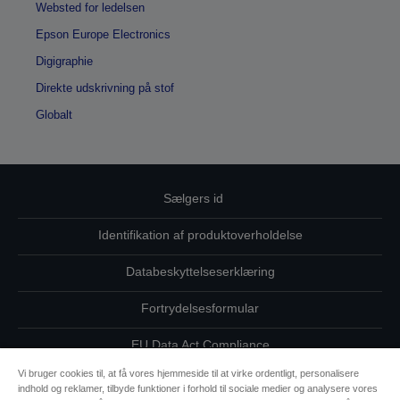
Websted for ledelsen
Epson Europe Electronics
Digigraphie
Direkte udskrivning på stof
Globalt
Sælgers id
Identifikation af produktoverholdelse
Databeskyttelseserklæring
Fortrydelsesformular
EU Data Act Compliance
Vi bruger cookies til, at få vores hjemmeside til at virke ordentligt, personalisere
Kontakt os vedrørende dine data
indhold og reklamer, tilbyde funktioner i forhold til sociale medier og analysere vores