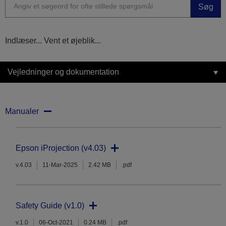
Søg
Indlæser... Vent et øjeblik...
Vejledninger og dokumentation
Manualer
Epson iProjection (v4.03)
v.4.03
11-Mar-2025
2.42 MB
.pdf
Safety Guide (v1.0)
v.1.0
06-Oct-2021
0.24 MB
.pdf