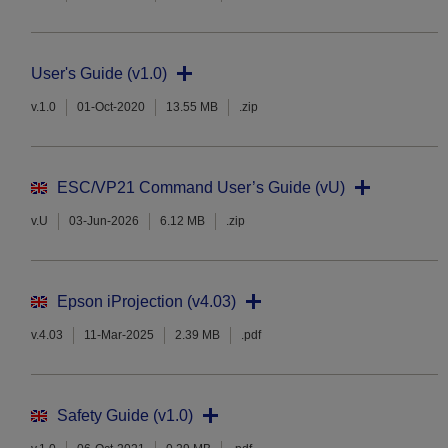
User's Guide (v1.0)
v.1.0
01-Oct-2020
13.55 MB
.zip
ESC/VP21 Command User’s Guide (vU)
v.U
03-Jun-2026
6.12 MB
.zip
Epson iProjection (v4.03)
v.4.03
11-Mar-2025
2.39 MB
.pdf
Safety Guide (v1.0)