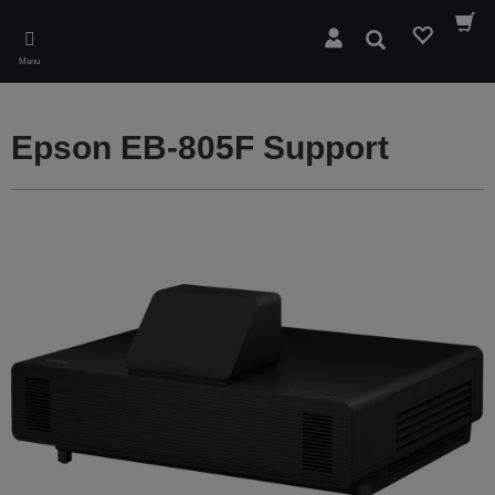
Skip
to
Søg
main
Menu
content
Epson EB-805F Support