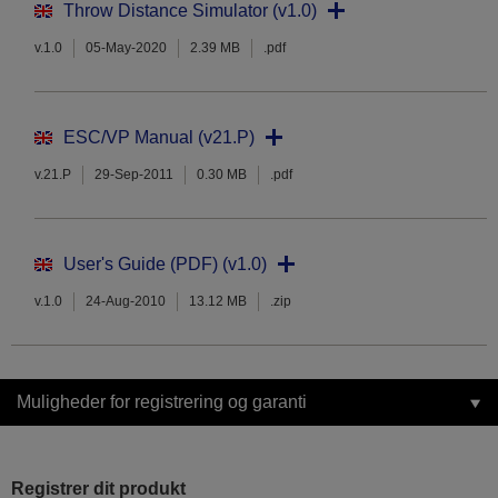
Throw Distance Simulator (v1.0)
v.1.0
05-May-2020
2.39 MB
.pdf
ESC/VP Manual (v21.P)
v.21.P
29-Sep-2011
0.30 MB
.pdf
User's Guide (PDF) (v1.0)
v.1.0
24-Aug-2010
13.12 MB
.zip
Muligheder for registrering og garanti
Registrer dit produkt