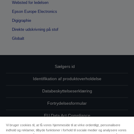
Websted for ledelsen
Epson Europe Electronics
Digigraphie
Direkte udskrivning på stof
Globalt
Sælgers id
Identifikation af produktoverholdelse
Databeskyttelseserklæring
Fortrydelsesformular
EU Data Act Compliance
Vi bruger cookies til, at få vores hjemmeside til at virke ordentligt, personalisere
Kontakt os vedrørende dine data
indhold og reklamer, tilbyde funktioner i forhold til sociale medier og analysere vores