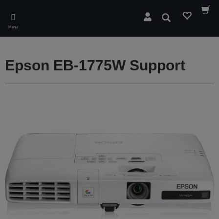
Skip
to
Søg
main
Menu
content
Epson EB-1775W Support