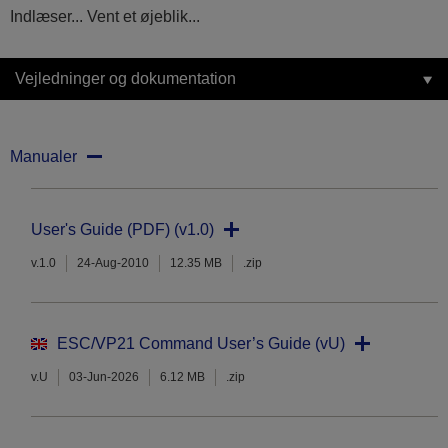
Indlæser... Vent et øjeblik...
Vejledninger og dokumentation
Manualer
User's Guide (PDF) (v1.0)
v.1.0
24-Aug-2010
12.35 MB
.zip
ESC/VP21 Command User’s Guide (vU)
v.U
03-Jun-2026
6.12 MB
.zip