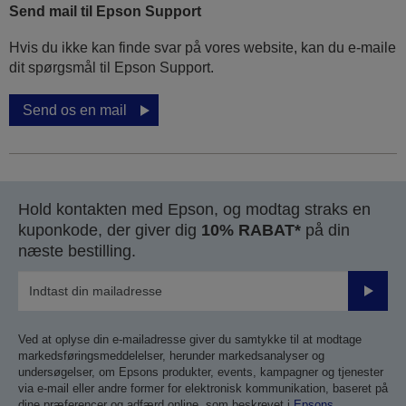
Send mail til Epson Support
Hvis du ikke kan finde svar på vores website, kan du e-maile
dit spørgsmål til Epson Support.
Send os en mail
Hold kontakten med Epson, og modtag straks en
kuponkode, der giver dig
10% RABAT*
på din
næste bestilling.
Send
Ved at oplyse din e-mailadresse giver du samtykke til at modtage
markedsføringsmeddelelser, herunder markedsanalyser og
undersøgelser, om Epsons produkter, events, kampagner og tjenester
via e-mail eller andre former for elektronisk kommunikation, baseret på
dine præferencer og adfærd online, som beskrevet i
Epsons