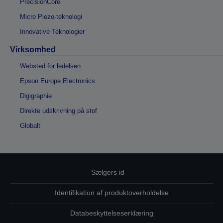
PrecisionCore
Micro Piezo-teknologi
Innovative Teknologier
Virksomhed
Websted for ledelsen
Epson Europe Electronics
Digigraphie
Direkte udskrivning på stof
Globalt
Sælgers id
Identifikation af produktoverholdelse
Databeskyttelseserklæring