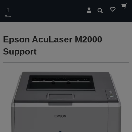
Skip
to
Søg
main
Menu
content
Epson AcuLaser M2000
Support