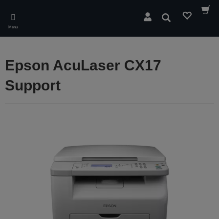
Skip
to
Søg
main
Menu
content
Epson AcuLaser CX17
Support