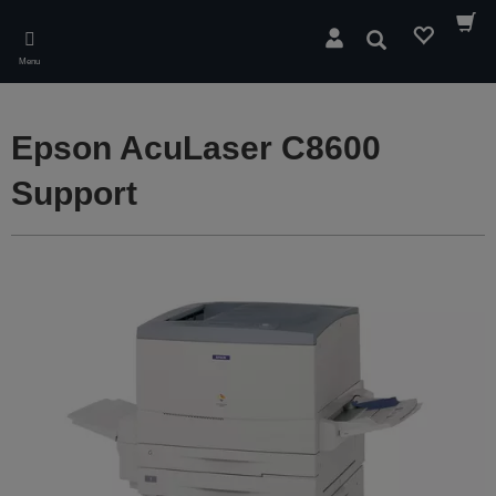
Skip
to
Søg
main
Menu
content
Epson AcuLaser C8600
Support