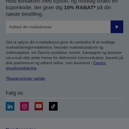
Hold kontakten med Epson, og modtag straks en
kuponkode, der giver dig
10% RABAT*
på din
næste bestilling.
Send
Ved at oplyse din e-mailadresse giver du samtykke til at modtage
markedsføringsmeddelelser, herunder markedsanalyser og
undersøgelser, om Epsons produkter, events, kampagner og tjenester
via e-mail eller andre former for elektronisk kommunikation, baseret på
dine præferencer og adfærd online, som beskrevet i
Epsons
privatlivserklæring
.
*Begrænsninger gælder
Følg os