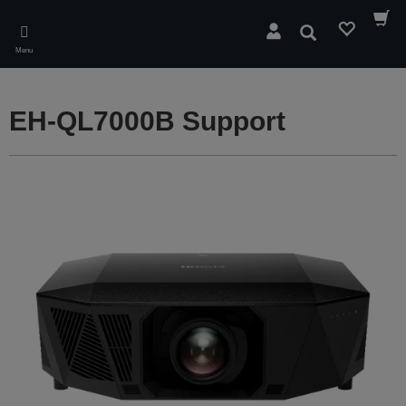
Skip
to
Søg
main
Menu
content
EH-QL7000B Support