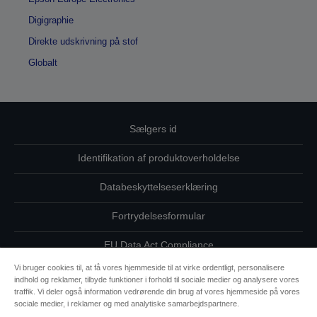
Digigraphie
Direkte udskrivning på stof
Globalt
Sælgers id
Identifikation af produktoverholdelse
Databeskyttelseserklæring
Fortrydelsesformular
EU Data Act Compliance
Vi bruger cookies til, at få vores hjemmeside til at virke ordentligt, personalisere
Kontakt os vedrørende dine data
indhold og reklamer, tilbyde funktioner i forhold til sociale medier og analysere vores
traffik. Vi deler også information vedrørende din brug af vores hjemmeside på vores
Oplysninger om cookies
sociale medier, i reklamer og med analytiske samarbejdspartnere.