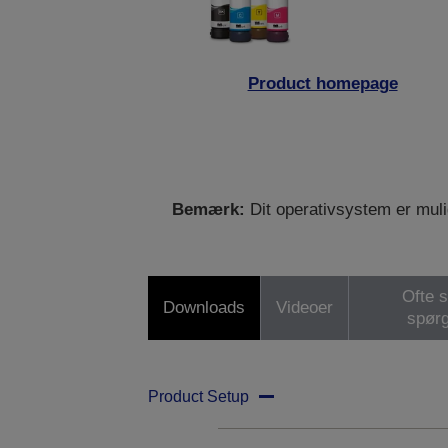
Product homepage
Bemærk:
Dit operativsystem er mulig
Ofte s
Downloads
Videoer
spør
Product Setup