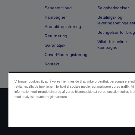
Seneste tilbud
Salgsbetingelser
Kampagner
Betalings- og
leveringsbetingelse
Produktregistrering
Betingelser for brug
Returnering
Vilkår for online-
Garantitjek
kampagner
CoverPlus-registrering
Kontakt
Forhandlersøgning
Vi bruger cookies til, at få vores hjemmeside til at virke ordentligt, personalisere in
reklamer, tilbyde funktioner i forhold til sociale medier og analysere vores traffik. Vi
information vedrørende din brug af vores hjemmeside på vores sociale medier, i r
med analytiske samarbejdspartnere.
Sælgers id
Identifikation af pr
Kontakt os vedr