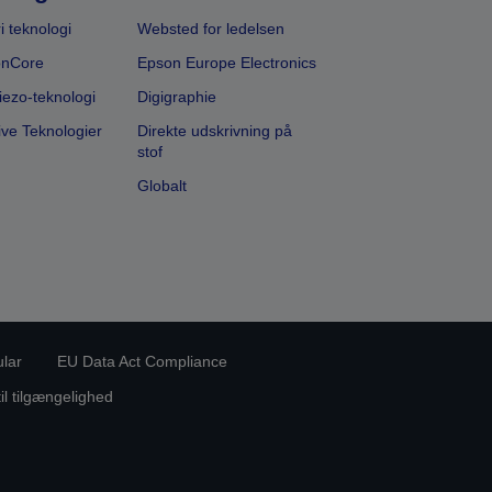
i teknologi
Websted for ledelsen
onCore
Epson Europe Electronics
iezo-teknologi
Digigraphie
ive Teknologier
Direkte udskrivning på
stof
Globalt
ular
EU Data Act Compliance
til tilgængelighed