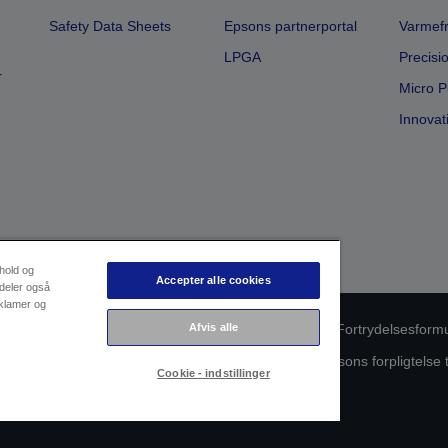
Safety Data Sheets
Epsons partnerportal
Varmefr
LPGA
Precisi
r
Micro P
Innovat
dhold og
Accepter alle cookies
 deler også
eklamer og
Afvis alle
oduktoverholdelse
Databeskyttelseserklæring
Fortrydelsesform
ørende dine data
Oplysninger om cookies
Epsons forpligtelse 
Cookie - indstillinger
Copyright © 2026 Seiko Epson