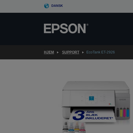
Skip
DANSK
to
main
content
HJEM
SUPPORT
EcoTank ET-2926