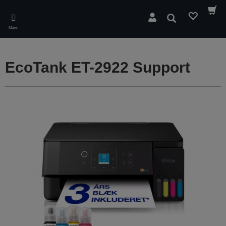
Skip
to
Søg
main
Menu
content
EcoTank ET-2922 Support