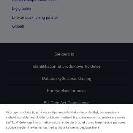
Digigraphie
Direkte udskrivning på stof
Globalt
Sælgers id
Identifikation af produktoverholdelse
Databeskyttelseserklæring
Fortrydelsesformular
EU Data Act Compliance
Vi bruger cookies til, at få vores hjemmeside til at virke ordentligt, personalisere
Kontakt os vedrørende dine data
indhold og reklamer, tilbyde funktioner i forhold til sociale medier og analysere vores
traffik. Vi deler også information vedrørende din brug af vores hjemmeside på vores
Oplysninger om cookies
sociale medier, i reklamer og med analytiske samarbejdspartnere.