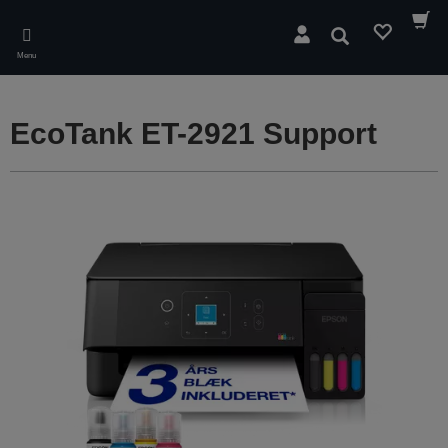
Skip
to
Søg
main
Menu
content
EcoTank ET-2921 Support