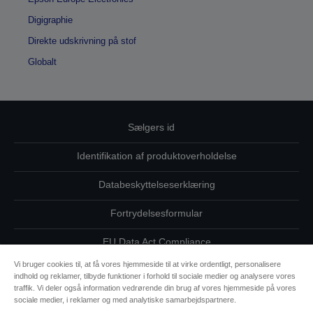
Digigraphie
Direkte udskrivning på stof
Globalt
Sælgers id
Identifikation af produktoverholdelse
Databeskyttelseserklæring
Fortrydelsesformular
EU Data Act Compliance
Vi bruger cookies til, at få vores hjemmeside til at virke ordentligt, personalisere
Kontakt os vedrørende dine data
indhold og reklamer, tilbyde funktioner i forhold til sociale medier og analysere vores
traffik. Vi deler også information vedrørende din brug af vores hjemmeside på vores
Oplysninger om cookies
sociale medier, i reklamer og med analytiske samarbejdspartnere.