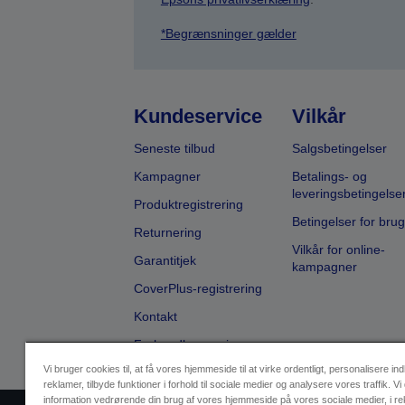
*Begrænsninger gælder
Kundeservice
Vilkår
Seneste tilbud
Salgsbetingelser
Kampagner
Betalings- og
leveringsbetingelse
Produktregistrering
Betingelser for brug
Returnering
Vilkår for online-
Garantitjek
kampagner
CoverPlus-registrering
Kontakt
Forhandlersøgning
Vi bruger cookies til, at få vores hjemmeside til at virke ordentligt, personalisere in
reklamer, tilbyde funktioner i forhold til sociale medier og analysere vores traffik. Vi
information vedrørende din brug af vores hjemmeside på vores sociale medier, i r