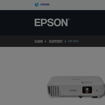
Skip
DANSK
to
main
content
HJEM
SUPPORT
EB-W53