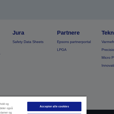
Jura
Partnere
Tekn
Safety Data Sheets
Epsons partnerportal
Varmefr
LPGA
Precisi
r
Micro P
Innovat
dhold og
Accepter alle cookies
 deler også
eklamer og