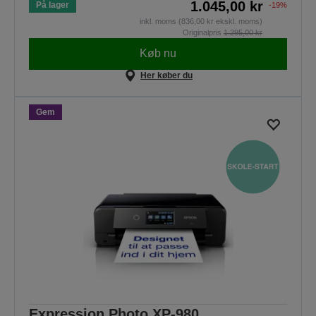
1.045,00 kr
På lager
-19%
inkl. moms (836,00 kr ekskl. moms)
Originalpris
1.295,00 kr
Køb nu
Her køber du
Gem
Expression Photo XP-980