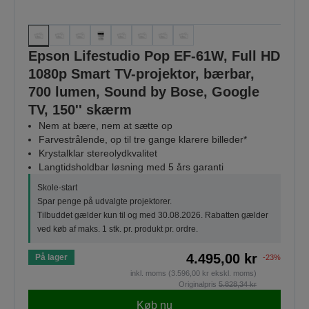
Epson Lifestudio Pop EF-61W, Full HD
1080p Smart TV-projektor, bærbar,
700 lumen, Sound by Bose, Google
TV, 150'' skærm
Nem at bære, nem at sætte op
Farvestrålende, op til tre gange klarere billeder*
Krystalklar stereolydkvalitet
Langtidsholdbar løsning med 5 års garanti
Skole-start
Spar penge på udvalgte projektorer.
Tilbuddet gælder kun til og med 30.08.2026. Rabatten gælder
ved køb af maks. 1 stk. pr. produkt pr. ordre.
4.495,00 kr
På lager
-23%
inkl. moms (3.596,00 kr ekskl. moms)
Originalpris
5.828,34 kr
Køb nu