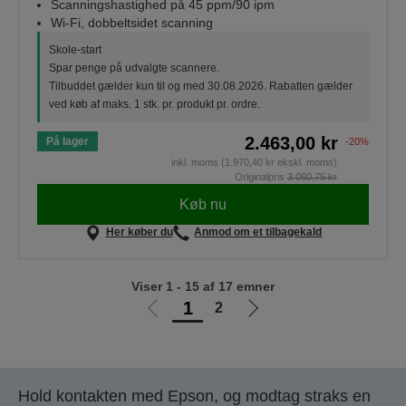
Scanningshastighed på 45 ppm/90 ipm
Wi-Fi, dobbeltsidet scanning
Skole-start
Spar penge på udvalgte scannere.
Tilbuddet gælder kun til og med 30.08.2026. Rabatten gælder
ved køb af maks. 1 stk. pr. produkt pr. ordre.
2.463,00 kr
På lager
-20%
inkl. moms (1.970,40 kr ekskl. moms)
Originalpris
3.080,75 kr
Køb nu
Her køber du
Anmod om et tilbagekald
Viser 1 - 15 af 17 emner
1
2
Gå
Gå
til
til
forrige
næste
side
side
Hold kontakten med Epson, og modtag straks en