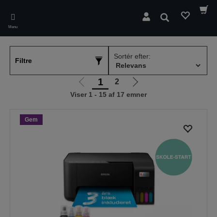
Skip
to
Søg
main
Menu
content
Sortér efter:
Filtre
1
2
Gå
Gå
Viser 1 - 15 af 17 emner
til
til
forrige
næste
side
side
Gem