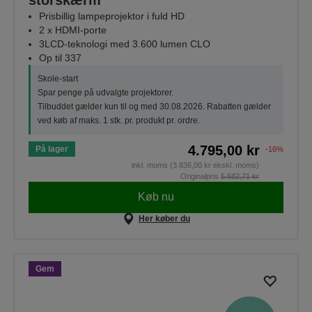
Prisbillig lampeprojektor i fuld HD
2 x HDMI-porte
3LCD-teknologi med 3.600 lumen CLO
Op til 337
Skole-start
Spar penge på udvalgte projektorer.
Tilbuddet gælder kun til og med 30.08.2026. Rabatten gælder
ved køb af maks. 1 stk. pr. produkt pr. ordre.
4.795,00 kr
På lager
-16%
inkl. moms (3.836,00 kr ekskl. moms)
Originalpris
5.682,71 kr
Køb nu
Her køber du
Gem