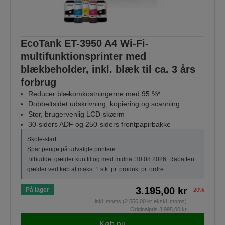
EcoTank ET-3950 A4 Wi-Fi-
multifunktionsprinter med
blækbeholder, inkl. blæk til ca. 3 års
forbrug
Reducer blækomkostningerne med 95 %*
Dobbeltsidet udskrivning, kopiering og scanning
Stor, brugervenlig LCD-skærm
30-siders ADF og 250-siders frontpapirbakke
Skole-start
Spar penge på udvalgte printere.
Tilbuddet gælder kun til og med midnat 30.08.2026. Rabatten
gælder ved køb af maks. 1 stk. pr. produkt pr. ordre.
3.195,00 kr
På lager
-20%
inkl. moms (2.556,00 kr ekskl. moms)
Originalpris
3.995,00 kr
Køb nu