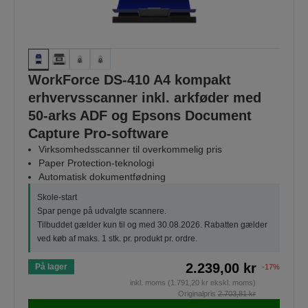
WorkForce DS-410 A4 kompakt
erhvervsscanner inkl. arkføder med
50-arks ADF og Epsons Document
Capture Pro-software
Virksomhedsscanner til overkommelig pris
Paper Protection-teknologi
Automatisk dokumentfødning
Skole-start
Spar penge på udvalgte scannere.
Tilbuddet gælder kun til og med 30.08.2026. Rabatten gælder
ved køb af maks. 1 stk. pr. produkt pr. ordre.
2.239,00 kr
På lager
-17%
inkl. moms (1.791,20 kr ekskl. moms)
Originalpris
2.703,81 kr