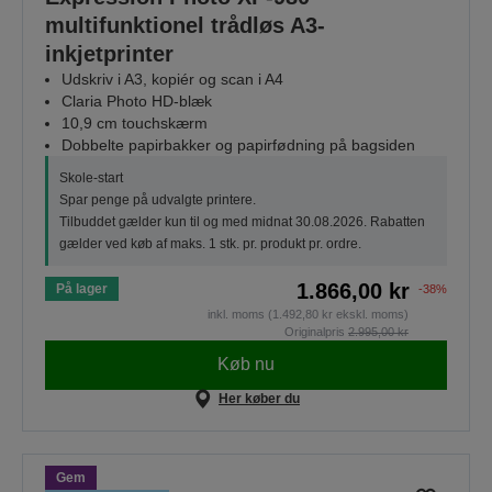
multifunktionel trådløs A3-
inkjetprinter
Udskriv i A3, kopiér og scan i A4
Claria Photo HD-blæk
10,9 cm touchskærm
Dobbelte papirbakker og papirfødning på bagsiden
Skole-start
Spar penge på udvalgte printere.
Tilbuddet gælder kun til og med midnat 30.08.2026. Rabatten
gælder ved køb af maks. 1 stk. pr. produkt pr. ordre.
1.866,00 kr
På lager
-38%
inkl. moms (1.492,80 kr ekskl. moms)
Originalpris
2.995,00 kr
Køb nu
Her køber du
Gem