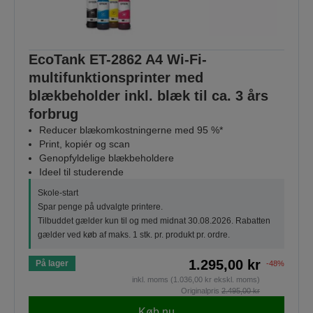
EcoTank ET-2862 A4 Wi-Fi-
multifunktionsprinter med
blækbeholder inkl. blæk til ca. 3 års
forbrug
Reducer blækomkostningerne med 95 %*
Print, kopiér og scan
Genopfyldelige blækbeholdere
Ideel til studerende
Skole-start
Spar penge på udvalgte printere.
Tilbuddet gælder kun til og med midnat 30.08.2026. Rabatten
gælder ved køb af maks. 1 stk. pr. produkt pr. ordre.
1.295,00 kr
På lager
-48%
inkl. moms (1.036,00 kr ekskl. moms)
Originalpris
2.495,00 kr
Køb nu