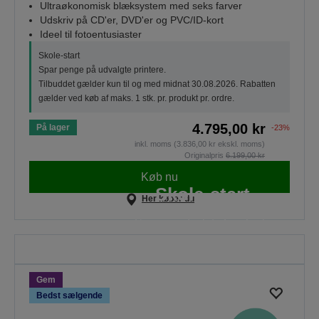
Ultraøkonomisk blæksystem med seks farver
Udskriv på CD'er, DVD'er og PVC/ID-kort
Ideel til fotoentusiaster
Skole-start
Spar penge på udvalgte printere.
Tilbuddet gælder kun til og med midnat 30.08.2026. Rabatten
gælder ved køb af maks. 1 stk. pr. produkt pr. ordre.
4.795,00 kr
På lager
-23%
inkl. moms (3.836,00 kr ekskl. moms)
Originalpris
6.199,00 kr
Køb nu
Skole-start
Her køber du
Spar på udvalgte EcoTank-
blækflasker, udvalgte
enkeltblækpatroner,
multipakkeblæk og papir, tilbuddet
Gem
gælder til og med den 30.08.2026.
Bedst sælgende
SE ALLE TILBUD