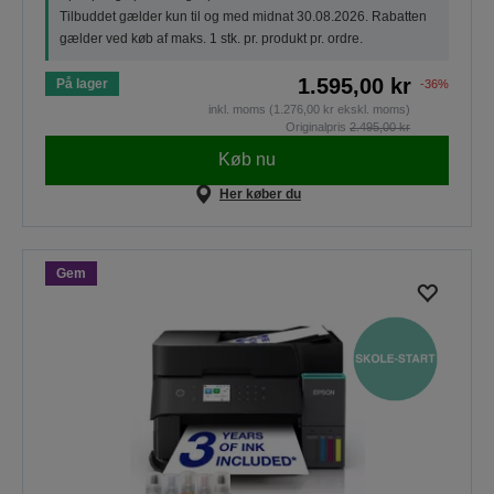
Tilbuddet gælder kun til og med midnat 30.08.2026. Rabatten
gælder ved køb af maks. 1 stk. pr. produkt pr. ordre.
1.595,00 kr
På lager
-36%
inkl. moms (1.276,00 kr ekskl. moms)
Originalpris
2.495,00 kr
Køb nu
Her køber du
Gem