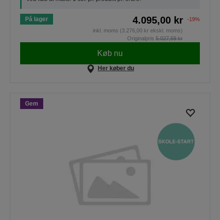
4.095,00 kr
På lager
-19%
inkl. moms (3.276,00 kr ekskl. moms)
Originalpris
5.027,69 kr
Køb nu
Her køber du
Gem