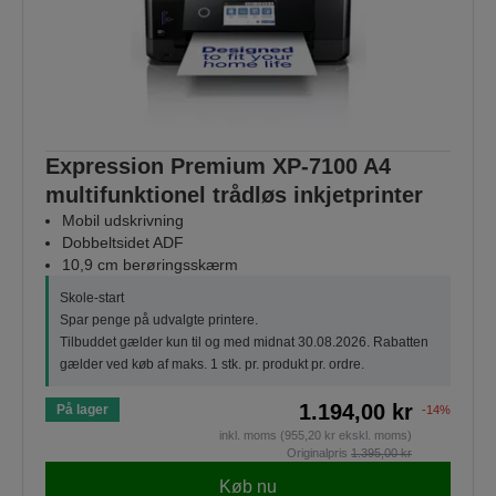
Expression Premium XP-7100 A4
multifunktionel trådløs inkjetprinter
Mobil udskrivning
Dobbeltsidet ADF
10,9 cm berøringsskærm
Skole-start
Spar penge på udvalgte printere.
Tilbuddet gælder kun til og med midnat 30.08.2026. Rabatten
gælder ved køb af maks. 1 stk. pr. produkt pr. ordre.
1.194,00 kr
På lager
-14%
inkl. moms (955,20 kr ekskl. moms)
Originalpris
1.395,00 kr
Køb nu