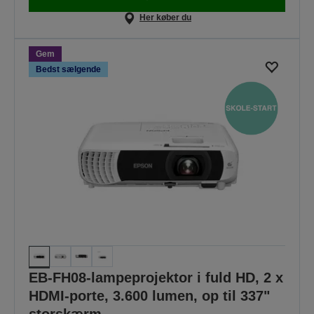
Her køber du
Gem
Bedst sælgende
EB-FH08-lampeprojektor i fuld HD, 2 x
HDMI-porte, 3.600 lumen, op til 337"
storskærm