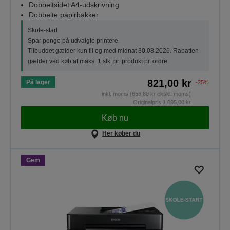
Dobbeltsidet A4-udskrivning
Dobbelte papirbakker
Skole-start
Spar penge på udvalgte printere.
Tilbuddet gælder kun til og med midnat 30.08.2026. Rabatten
gælder ved køb af maks. 1 stk. pr. produkt pr. ordre.
821,00 kr
På lager
-25%
inkl. moms (656,80 kr ekskl. moms)
Originalpris
1.095,00 kr
Køb nu
Her køber du
Gem