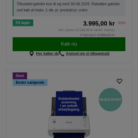
Tilbuddet gælder kun til og med 30.08.2026. Rabatten gælder
ved køb af maks. 1 stk. pr. produkt pr. ordre.
3.995,00 kr
På lager
-21%
inkl. moms (3.196,00 kr ekskl. moms)
Originalpris
5.059,92 kr
Køb nu
Her køber du
Anmod om et tilbagekald
Gem
Bedst sælgende