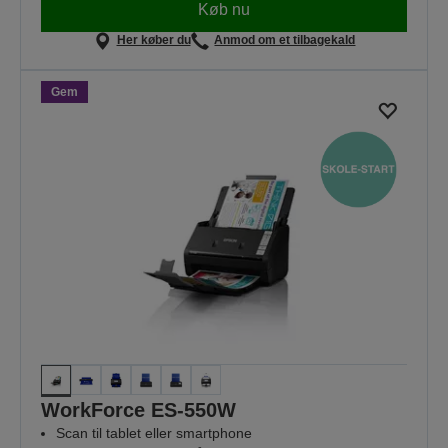
Køb nu
Her køber du
Anmod om et tilbagekald
Gem
WorkForce ES-550W
Scan til tablet eller smartphone